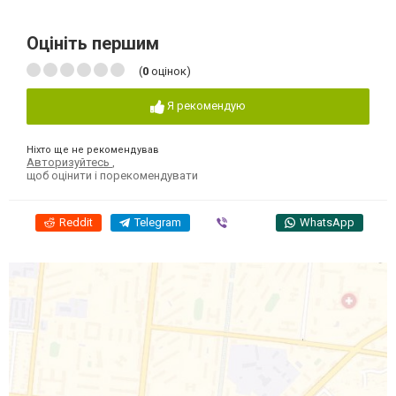
Оцініть першим
(
0
оцінок)
Я рекомендую
Ніхто ще не рекомендував
Авторизуйтесь
,
щоб оцінити і порекомендувати
Reddit
Telegram
Viber
WhatsApp