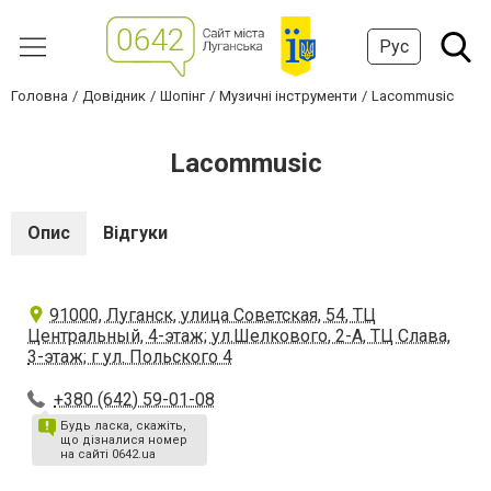
Рус
Головна
Довідник
Шопінг
Музичні інструменти
Lacommusic
Lacommusic
Опис
Відгуки
91000, Луганск, улица Советская, 54, ТЦ
Центральный, 4-этаж; ул.Шелкового, 2-А, ТЦ Слава,
3-этаж; г ул. Польского 4
+380 (642) 59-01-08
Будь ласка, скажіть,
що дізналися номер
на сайті 0642.ua