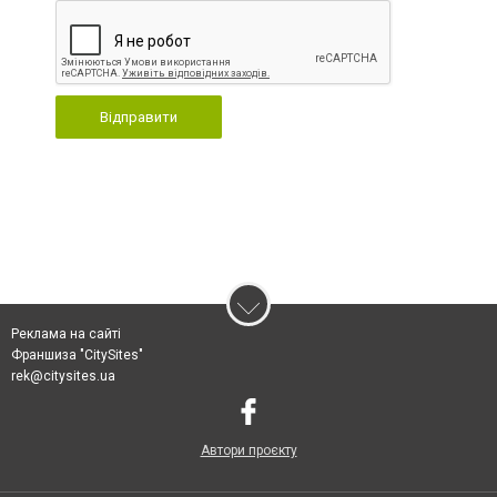
Відправити
Реклама на сайті
Франшиза "CitySites"
rek@citysites.ua
Автори проєкту