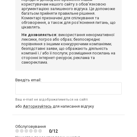
користувачам нашого сайту з обов'язковою
аргументацією залишеного відгука. Це допоможе
багатьом прийняти правильне рішення.
Коментарі призначені для спілкування та
обговорення, а також для роз'яснення питань, що
цікавлять.
Не дозволяється:
використання ненормативної
лексики, погроз або образ; безпосереднє
порівняння з іншими конкуруючими компаніями;
безпідставні заяви, що ображають діяльність
компанії і / або її послуги; розміщення посилань на
сторонні інтернет-ресурси; реклама та
самореклама.
Введіть email:
Ваш e-mail не відображатиметься на сайті
або
Авторизуйтесь
для написання відгуку
Обслуговування
0/12