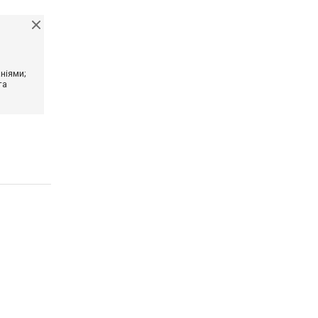
ніями;
та