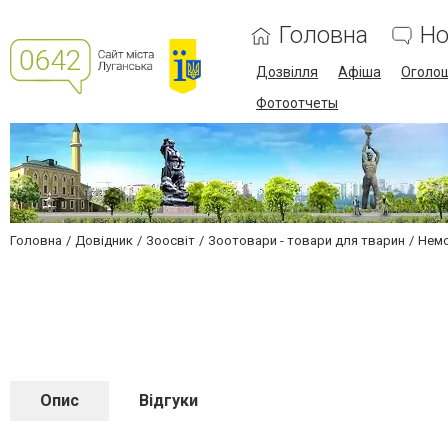
Головна
Но
Дозвілля
Афіша
Оголо
Фотоотчеты
Головна
Довідник
Зоосвіт
Зоотовари - товари для тварин
Немо
Опис
Відгуки