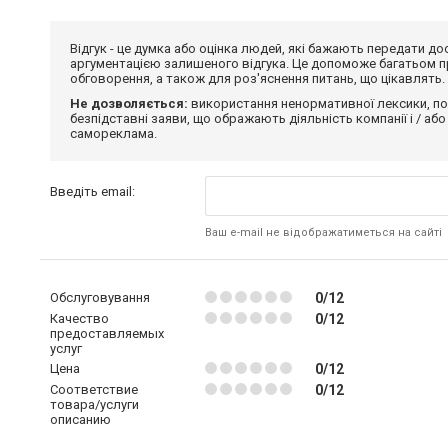
Відгук - це думка або оцінка людей, які бажають передати 
аргументацією залишеного відгука. Це допоможе багатьом пр
обговорення, а також для роз'яснення питань, що цікавлять.
Не дозволяється:
використання ненормативної лексики, по
безпідставні заяви, що ображають діяльність компанії і / або
самореклама.
Введіть email:
Ваш e-mail не відображатиметься на сайті
Обслуговування
0/12
Качество
0/12
предоставляемых
услуг
Цена
0/12
Соответствие
0/12
товара/услуги
описанию