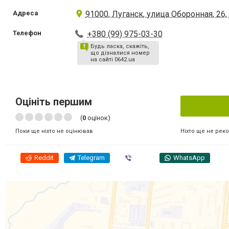
Адреса
91000, Луганск, улица Оборонная, 26,
Телефон
+380 (99) 975-03-30
Будь ласка, скажіть,
що дізналися номер
на сайті 0642.ua
Оцініть першим
(
0
оцінок)
Ніхто ще не рек
Поки ще ніхто не оцінював
Reddit
Telegram
Viber
WhatsApp