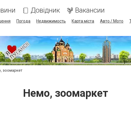
вини
Довідник
Вакансии
шення
Погода
Недвижимость
Карта міста
Авто / Мото
, зоомаркет
Немо, зоомаркет