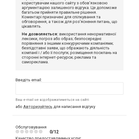
користувачам нашого сайту з обов'язковою
аргументацією залишеного відгука. Це допоможе
багатьом прийняти правильне рішення.
Коментарі призначені для спілкування та
обговорення, а також для роз'яснення питань, що
цікавлять.
Не дозволяється:
використання ненормативної
лексики, погроз або образ; безпосереднє
порівняння з іншими конкуруючими компаніями;
безпідставні заяви, що ображають діяльність
компанії і / або її послуги; розміщення посилань на
сторонні інтернет-ресурси; реклама та
самореклама.
Введіть email:
Ваш e-mail не відображатиметься на сайті
або
Авторизуйтесь
для написання відгуку
Обслуговування
0/12
Качество предоставляемых услуг