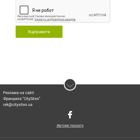
Відправити
Реклама на сайті
Франшиза "CitySites"
rek@citysites.ua
Автори проєкту