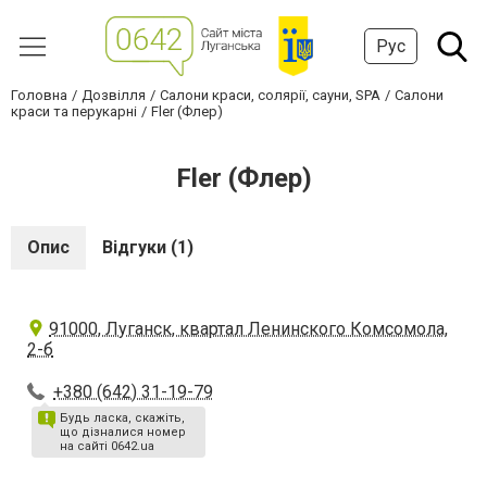
Рус
Головна
Дозвілля
Салони краси, солярії, сауни, SPA
Салони
краси та перукарні
Fler (Флер)
Fler (Флер)
Опис
Відгуки (1)
91000, Луганск, квартал Ленинского Комсомола,
2-б
+380 (642) 31-19-79
Будь ласка, скажіть,
що дізналися номер
на сайті 0642.ua