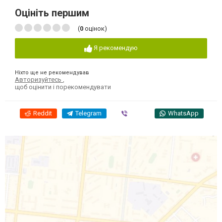
Оцініть першим
(
0
оцінок)
Я рекомендую
Ніхто ще не рекомендував
Авторизуйтесь
,
щоб оцінити і порекомендувати
Reddit
Telegram
Viber
WhatsApp