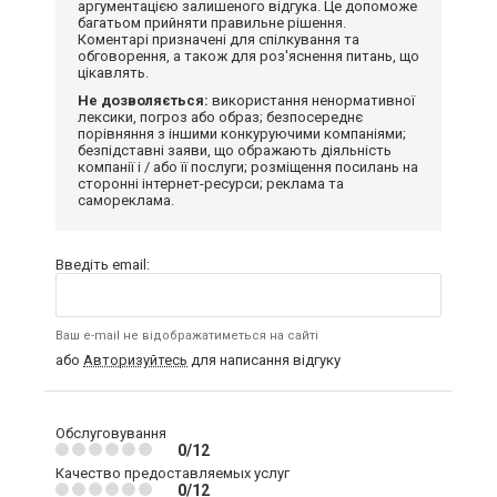
аргументацією залишеного відгука. Це допоможе
багатьом прийняти правильне рішення.
Коментарі призначені для спілкування та
обговорення, а також для роз'яснення питань, що
цікавлять.
Не дозволяється:
використання ненормативної
лексики, погроз або образ; безпосереднє
порівняння з іншими конкуруючими компаніями;
безпідставні заяви, що ображають діяльність
компанії і / або її послуги; розміщення посилань на
сторонні інтернет-ресурси; реклама та
самореклама.
Введіть email:
Ваш e-mail не відображатиметься на сайті
або
Авторизуйтесь
для написання відгуку
Обслуговування
0/12
Качество предоставляемых услуг
0/12