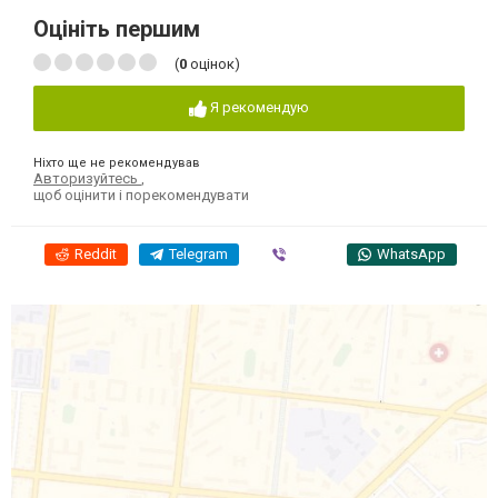
Оцініть першим
(
0
оцінок)
Я рекомендую
Ніхто ще не рекомендував
Авторизуйтесь
,
щоб оцінити і порекомендувати
Reddit
Telegram
Viber
WhatsApp