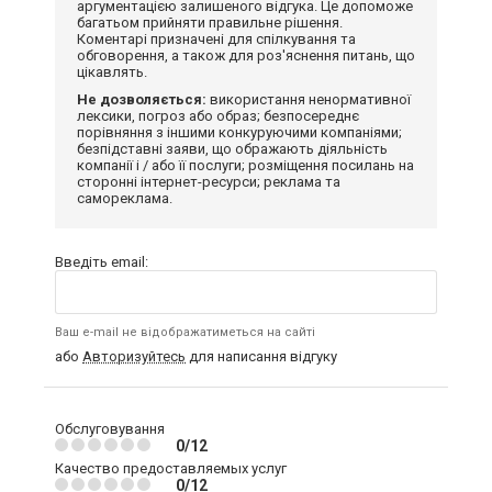
аргументацією залишеного відгука. Це допоможе
багатьом прийняти правильне рішення.
Коментарі призначені для спілкування та
обговорення, а також для роз'яснення питань, що
цікавлять.
Не дозволяється:
використання ненормативної
лексики, погроз або образ; безпосереднє
порівняння з іншими конкуруючими компаніями;
безпідставні заяви, що ображають діяльність
компанії і / або її послуги; розміщення посилань на
сторонні інтернет-ресурси; реклама та
самореклама.
Введіть email:
Ваш e-mail не відображатиметься на сайті
або
Авторизуйтесь
для написання відгуку
Обслуговування
0/12
Качество предоставляемых услуг
0/12