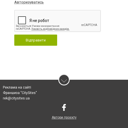
Авторизуватись
Відправити
Реклама на сайті
Франшиза "CitySites"
rek@citysites.ua
Автори проєкту