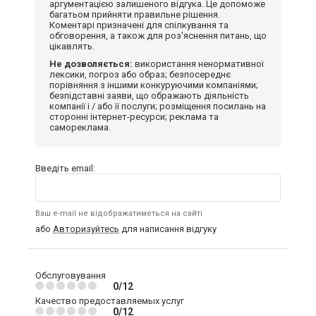
аргументацією залишеного відгука. Це допоможе
багатьом прийняти правильне рішення.
Коментарі призначені для спілкування та
обговорення, а також для роз'яснення питань, що
цікавлять.
Не дозволяється:
використання ненормативної
лексики, погроз або образ; безпосереднє
порівняння з іншими конкуруючими компаніями;
безпідставні заяви, що ображають діяльність
компанії і / або її послуги; розміщення посилань на
сторонні інтернет-ресурси; реклама та
самореклама.
Введіть email:
Ваш e-mail не відображатиметься на сайті
або
Авторизуйтесь
для написання відгуку
Обслуговування
0/12
Качество предоставляемых услуг
0/12