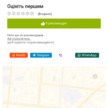
Оцініть першим
(
0
оцінок)
Я рекомендую
Ніхто ще не рекомендував
Авторизуйтесь
,
щоб оцінити і порекомендувати
Reddit
Telegram
Viber
WhatsApp