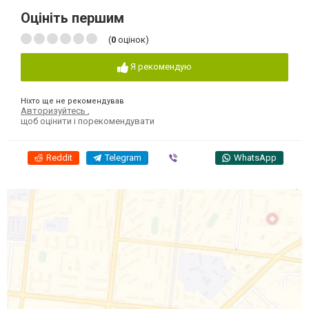
Оцініть першим
(
0
оцінок)
Я рекомендую
Ніхто ще не рекомендував
Авторизуйтесь
,
щоб оцінити і порекомендувати
Reddit
Telegram
Viber
WhatsApp