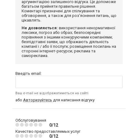
аргументацією залишеного відгука. Це допоможе
багатьом прийняти правильне рішення.
Коментарі призначені для спілкування та
обговорення, а також для роз'яснення питань, що
цікавлять.
Не дозволяється:
використання ненормативної
лексики, погроз або образ; безпосереднє
порівняння з іншими конкуруючими компаніями;
безпідставні заяви, що ображають діяльність
компанії і / або її послуги; розміщення посилань на
сторонні інтернет-ресурси; реклама та
самореклама.
Введіть email:
Ваш e-mail не відображатиметься на сайті
або
Авторизуйтесь
для написання відгуку
Обслуговування
0/12
Качество предоставляемых услуг
0/12