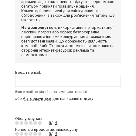
аргументацією залишеного відгука. Це допоможе
багатьом прийняти правильне рішення.
Коментарі призначені для спілкування та
обговорення, а також для роз'яснення питань, що
цікавлять.
Не дозволяється:
використання ненормативної
лексики, погроз або образ; безпосереднє
порівняння з іншими конкуруючими компаніями;
безпідставні заяви, що ображають діяльність
компанії і / або її послуги; розміщення посилань на
сторонні інтернет-ресурси; реклама та
самореклама.
Введіть email:
Ваш e-mail не відображатиметься на сайті
або
Авторизуйтесь
для написання відгуку
Обслуговування
0/12
Качество предоставляемых услуг
0/12