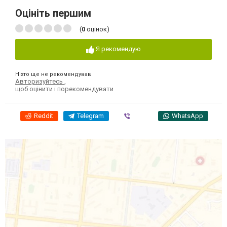
Оцініть першим
(
0
оцінок)
Я рекомендую
Ніхто ще не рекомендував
Авторизуйтесь
,
щоб оцінити і порекомендувати
Reddit
Telegram
Viber
WhatsApp