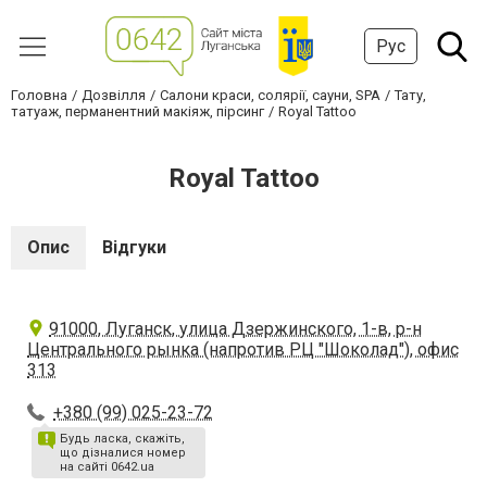
Рус
Головна
Дозвілля
Салони краси, солярії, сауни, SPA
Тату,
татуаж, перманентний макіяж, пірсинг
Royal Tattoo
Royal Tattoo
Опис
Відгуки
91000, Луганск, улица Дзержинского, 1-в, р-н
Центрального рынка (напротив РЦ "Шоколад"), офис
313
+380 (99) 025-23-72
Будь ласка, скажіть,
що дізналися номер
на сайті 0642.ua