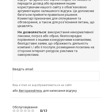
передати досвід або враження іншим
користувачам нашого сайту з обов'язковою
аргументацією залишеного відгука. Це допоможе
багатьом прийняти правильне рішення.
Коментарі призначені для спілкування та
обговорення, а також для роз'яснення питань, що
цікавлять.
Не дозволяється:
використання ненормативної
лексики, погроз або образ; безпосереднє
порівняння з іншими конкуруючими компаніями;
безпідставні заяви, що ображають діяльність
компанії і / або її послуги; розміщення посилань на
сторонні інтернет-ресурси; реклама та
самореклама.
Введіть email:
Ваш e-mail не відображатиметься на сайті
або
Авторизуйтесь
для написання відгуку
Обслуговування
0/12