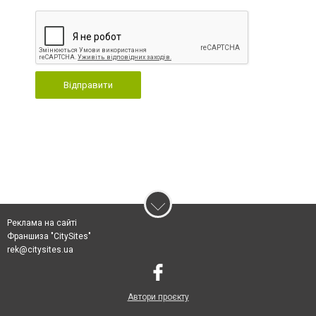
Відправити
Реклама на сайті
Франшиза "CitySites"
rek@citysites.ua
Автори проєкту