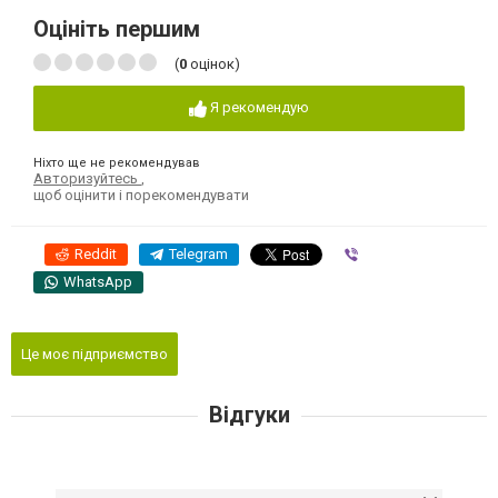
Оцініть першим
(
0
оцінок)
Я рекомендую
Ніхто ще не рекомендував
Авторизуйтесь
,
щоб оцінити і порекомендувати
Reddit
Telegram
Viber
WhatsApp
Це моє підприємство
Відгуки