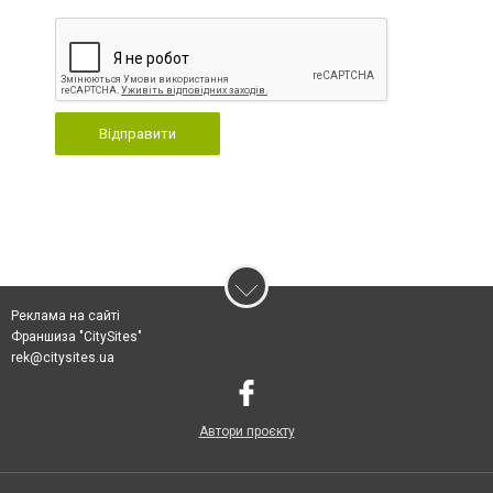
Відправити
Реклама на сайті
Франшиза "CitySites"
rek@citysites.ua
Автори проєкту