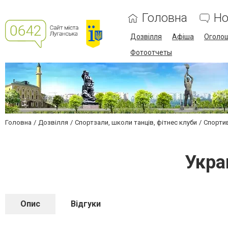
Головна
Но
Дозвілля
Афіша
Оголо
Фотоотчеты
Головна
Дозвілля
Спортзали, школи танців, фітнес клуби
Спортив
Укра
Опис
Відгуки