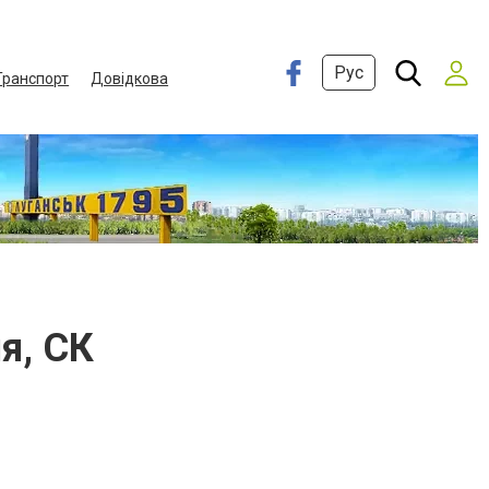
Рус
Транспорт
Довідкова
я, СК