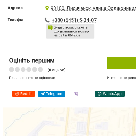
Адреса
93100, Лисичанск, улица Орджоникид
Телефон
+380 (6451) 5-34-07
Будь ласка, скажіть,
що дізналися номер
на сайті 0642.ua
Оцініть першим
(
0
оцінок)
Ніхто ще не рек
Поки ще ніхто не оцінював
Reddit
Telegram
Viber
WhatsApp