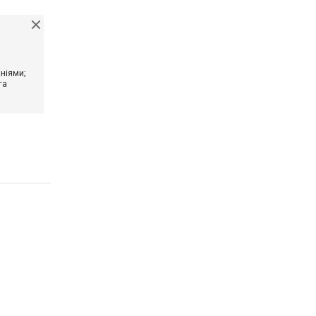
ніями;
та