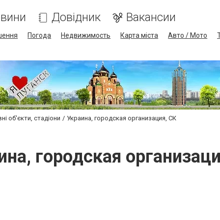
вини
Довідник
Вакансии
шення
Погода
Недвижимость
Карта міста
Авто / Мото
ні об'єкти, стадіони
Украина, городская организация, СК
ина, городская организаци