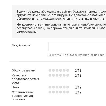
Відгук - це думка або оцінка людей, які бажають передати 
аргументацією залишеного відгука. Це допоможе багатьом пр
обговорення, а також для роз'яснення питань, що цікавлять.
Не дозволяється:
використання ненормативної лексики, по
безпідставні заяви, що ображають діяльність компанії і / або
самореклама.
Введіть email:
Ваш e-mail не відображатиметься на сайті
Обслуговування
0/12
Качество
0/12
предоставляемых
услуг
Цена
0/12
Соответствие
0/12
товара/услуги
описанию