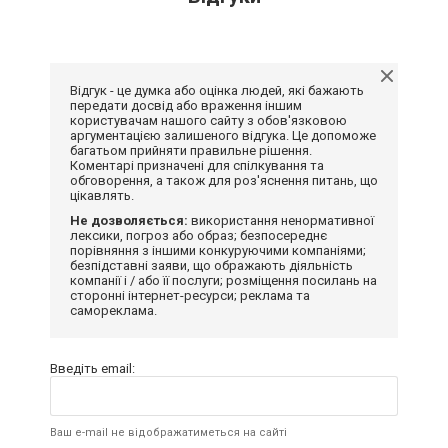
Відгук - це думка або оцінка людей, які бажають
передати досвід або враження іншим
користувачам нашого сайту з обов'язковою
аргументацією залишеного відгука. Це допоможе
багатьом прийняти правильне рішення.
Коментарі призначені для спілкування та
обговорення, а також для роз'яснення питань, що
цікавлять.
Не дозволяється:
використання ненормативної
лексики, погроз або образ; безпосереднє
порівняння з іншими конкуруючими компаніями;
безпідставні заяви, що ображають діяльність
компанії і / або її послуги; розміщення посилань на
сторонні інтернет-ресурси; реклама та
самореклама.
Введіть email:
Ваш e-mail не відображатиметься на сайті