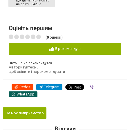
що дізналися номер
на сайті 0642.ua
Оцініть першим
(
0
оцінок)
Я рекомендую
Ніхто ще не рекомендував
Авторизуйтесь
,
щоб оцінити і порекомендувати
Reddit
Telegram
Viber
WhatsApp
Це моє підприємство
Відгуки