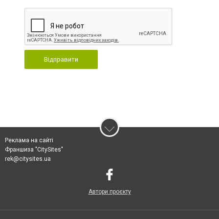
Відправити
Реклама на сайті
Франшиза "CitySites"
rek@citysites.ua
Автори проєкту