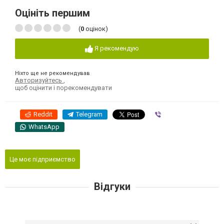
Оцініть першим
(
0
оцінок)
Я рекомендую
Ніхто ще не рекомендував
Авторизуйтесь
,
щоб оцінити і порекомендувати
Reddit
Telegram
Viber
WhatsApp
Це моє підприємство
Відгуки