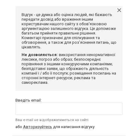
Відгук - це думка або оцінка людей, які бажають
передати досвід або враження іншим
користувачам нашого сайту з обов'язковою
аргументацією залишеного відгука. Це допоможе
багатьом прийняти правильне рішення.
Коментарі призначені для спілкування та
обговорення, а також для роз'яснення питань, що
цікавлять.
Не дозволяється:
використання ненормативної
лексики, погроз або образ; безпосереднє
порівняння з іншими конкуруючими компаніями;
безпідставні заяви, що ображають діяльність
компанії і / або її послуги; розміщення посилань на
сторонні інтернет-ресурси; реклама та
самореклама.
Введіть email:
Ваш e-mail не відображатиметься на сайті
або
Авторизуйтесь
для написання відгуку