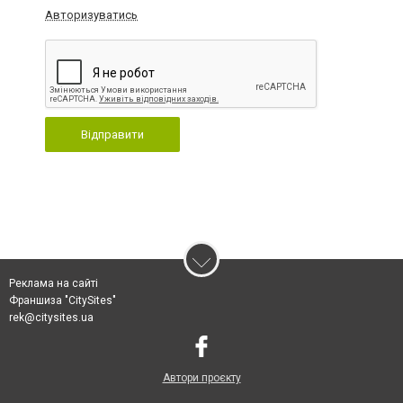
Авторизуватись
Відправити
Реклама на сайті
Франшиза "CitySites"
rek@citysites.ua
Автори проєкту