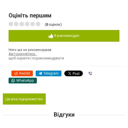
Оцініть першим
(
0
оцінок)
Я рекомендую
Ніхто ще не рекомендував
Авторизуйтесь
,
щоб оцінити і порекомендувати
Reddit
Telegram
Viber
WhatsApp
Це моє підприємство
Відгуки