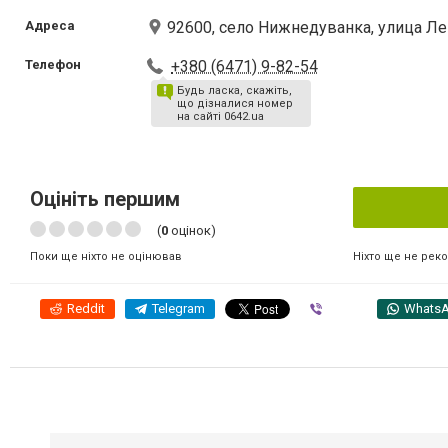
Адреса
92600, село Нижнедуванка, улица Ле
Телефон
+380 (6471) 9-82-54
Будь ласка, скажіть,
що дізналися номер
на сайті 0642.ua
Оцініть першим
(
0
оцінок)
Ніхто ще не рек
Поки ще ніхто не оцінював
Reddit
Telegram
Viber
Whats