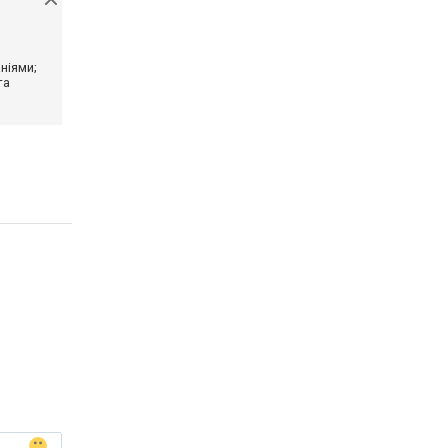
ніями;
та