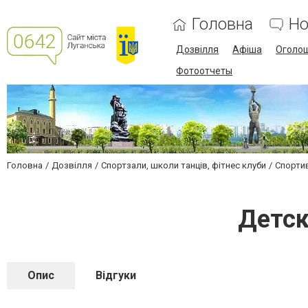
Головна
Но
Дозвілля
Афіша
Оголо
Фотоотчеты
Головна
Дозвілля
Спортзали, школи танців, фітнес клуби
Спортив
Детск
Опис
Відгуки