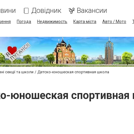
вини
Довідник
Вакансии
шення
Погода
Недвижимость
Карта міста
Авто / Мото
ні секції та школи
Детско-юношеская спортивная школа
о-юношеская спортивная