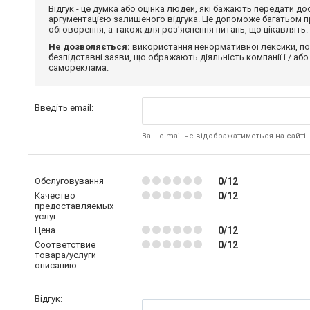
Відгук - це думка або оцінка людей, які бажають передати 
аргументацією залишеного відгука. Це допоможе багатьом пр
обговорення, а також для роз'яснення питань, що цікавлять.
Не дозволяється:
використання ненормативної лексики, по
безпідставні заяви, що ображають діяльність компанії і / або
самореклама.
Введіть email:
Ваш e-mail не відображатиметься на сайті
Обслуговування
0/12
Качество
0/12
предоставляемых
услуг
Цена
0/12
Соответствие
0/12
товара/услуги
описанию
Відгук: