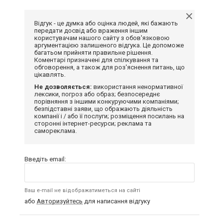
Відгук - це думка або оцінка людей, які бажають
передати досвід або враження іншим
користувачам нашого сайту з обов'язковою
аргументацією залишеного відгука. Це допоможе
багатьом прийняти правильне рішення.
Коментарі призначені для спілкування та
обговорення, а також для роз'яснення питань, що
цікавлять.
Не дозволяється:
використання ненормативної
лексики, погроз або образ; безпосереднє
порівняння з іншими конкуруючими компаніями;
безпідставні заяви, що ображають діяльність
компанії і / або її послуги; розміщення посилань на
сторонні інтернет-ресурси; реклама та
самореклама.
Введіть email:
Ваш e-mail не відображатиметься на сайті
або
Авторизуйтесь
для написання відгуку