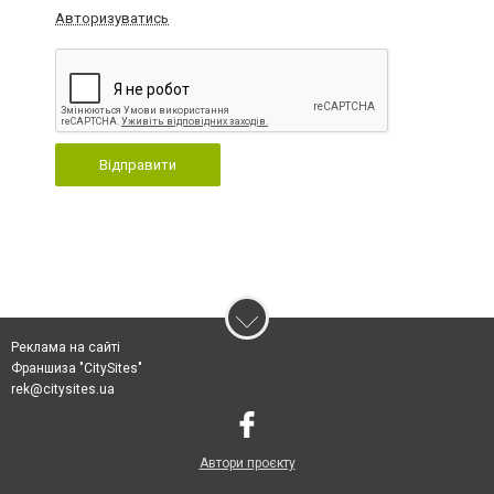
Авторизуватись
Відправити
Реклама на сайті
Франшиза "CitySites"
rek@citysites.ua
Автори проєкту