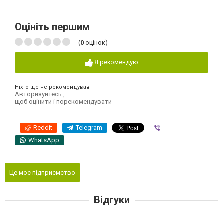
Оцініть першим
(
0
оцінок)
Я рекомендую
Ніхто ще не рекомендував
Авторизуйтесь
,
щоб оцінити і порекомендувати
Reddit
Telegram
Viber
WhatsApp
Це моє підприємство
Відгуки