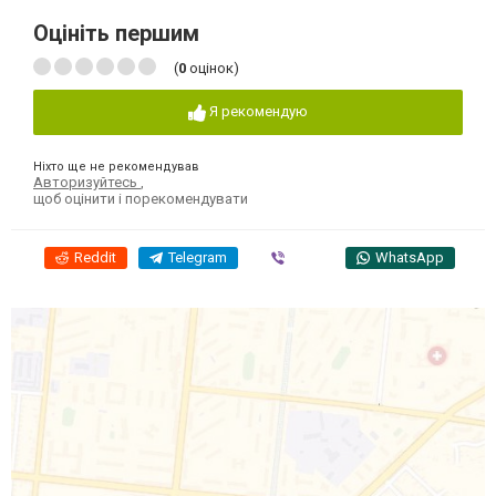
Оцініть першим
(
0
оцінок)
Я рекомендую
Ніхто ще не рекомендував
Авторизуйтесь
,
щоб оцінити і порекомендувати
Reddit
Telegram
Viber
WhatsApp