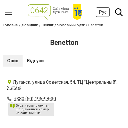
Рус
Головна
Довідник
Шопінг
Чоловічий одяг
Benetton
Benetton
Опис
Відгуки
Луганск, улица Советская, 54, ТЦ "Центральный",
2 этаж
+380 (50) 195-98-30
Будь ласка, скажіть,
що дізналися номер
на сайті 0642.ua