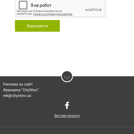
Відправити
Реклама на сайті
Франшиза "CitySites"
rek@citysites.ua
Автори проєкту