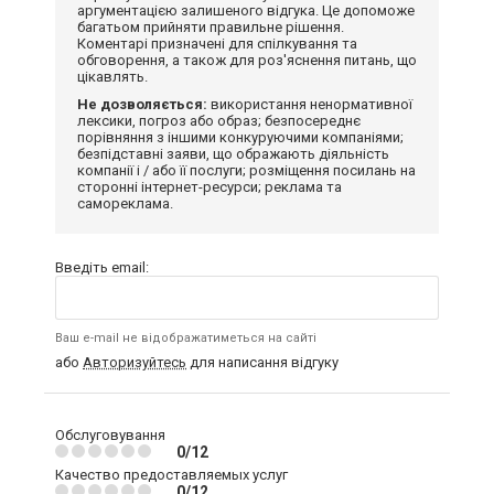
аргументацією залишеного відгука. Це допоможе
багатьом прийняти правильне рішення.
Коментарі призначені для спілкування та
обговорення, а також для роз'яснення питань, що
цікавлять.
Не дозволяється:
використання ненормативної
лексики, погроз або образ; безпосереднє
порівняння з іншими конкуруючими компаніями;
безпідставні заяви, що ображають діяльність
компанії і / або її послуги; розміщення посилань на
сторонні інтернет-ресурси; реклама та
самореклама.
Введіть email:
Ваш e-mail не відображатиметься на сайті
або
Авторизуйтесь
для написання відгуку
Обслуговування
0/12
Качество предоставляемых услуг
0/12