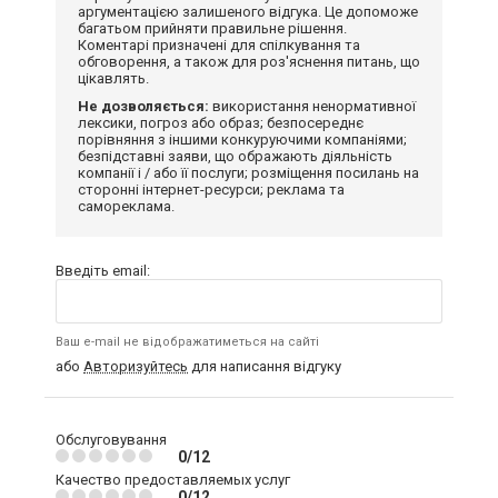
аргументацією залишеного відгука. Це допоможе
багатьом прийняти правильне рішення.
Коментарі призначені для спілкування та
обговорення, а також для роз'яснення питань, що
цікавлять.
Не дозволяється:
використання ненормативної
лексики, погроз або образ; безпосереднє
порівняння з іншими конкуруючими компаніями;
безпідставні заяви, що ображають діяльність
компанії і / або її послуги; розміщення посилань на
сторонні інтернет-ресурси; реклама та
самореклама.
Введіть email:
Ваш e-mail не відображатиметься на сайті
або
Авторизуйтесь
для написання відгуку
Обслуговування
0/12
Качество предоставляемых услуг
0/12