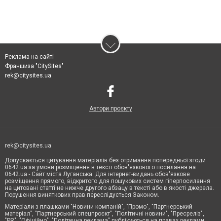
Реклама на сайті
Франшиза "CitySites"
rek@citysites.ua
Автори проєкту
rek@citysites.ua
Допускається цитування матеріалів без отримання попередньої згоди
0642.ua за умови розміщення в тексті обов'язкового посилання на
0642.ua - Сайт міста Луганська. Для інтернет-видань обов'язкове
розміщення прямого, відкритого для пошукових систем гіперпосилання
на цитовані статті не нижче другого абзацу в тексті або в якості джерела.
Порушення виняткових прав переслідується Законом.
Матеріали з плашками "Новини компаній", "Промо", "Партнерський
матеріал", "Партнерський спецпроєкт", "Політичні новини", "Пресреліз",
"PR", "Офіційно", "Політична реклама" публікуються на правах реклами.