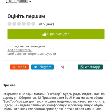
Ще 1 філіал
Оцініть першим
(
0
оцінок)
Я рекомендую
Ніхто ще не рекомендував
Авторизуйтесь
,
щоб оцінити і порекомендувати
Reddit
Telegram
Viber
WhatsApp
Про нас
Открылся еще один магазин "EuroTop"! Будем рады видеть ВАС по
адресу ул. Оборонная, 12 Приветствуем Вас!!! Наш магазин обуви
"EuroTop"создан для тех, кто ценит надежность, качество и стиль.
Здесь Вы найдете стильную, комфортную и повседневную обувь.
Обувь - это знак классовой принадлежности и стиля жизни. Она