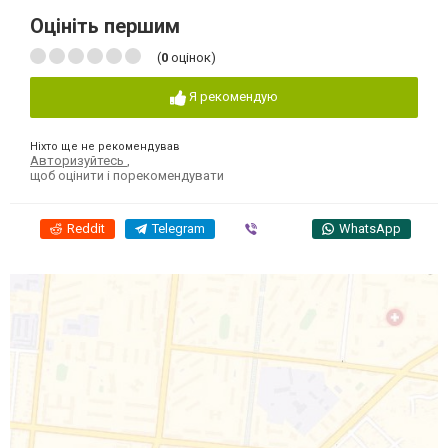
Оцініть першим
(
0
оцінок)
Я рекомендую
Ніхто ще не рекомендував
Авторизуйтесь
,
щоб оцінити і порекомендувати
Reddit
Telegram
Viber
WhatsApp