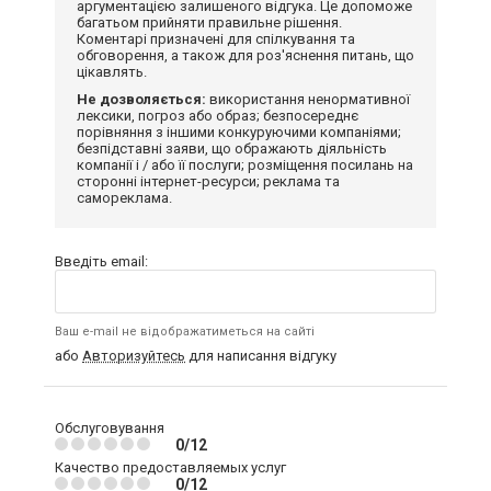
аргументацією залишеного відгука. Це допоможе
багатьом прийняти правильне рішення.
Коментарі призначені для спілкування та
обговорення, а також для роз'яснення питань, що
цікавлять.
Не дозволяється:
використання ненормативної
лексики, погроз або образ; безпосереднє
порівняння з іншими конкуруючими компаніями;
безпідставні заяви, що ображають діяльність
компанії і / або її послуги; розміщення посилань на
сторонні інтернет-ресурси; реклама та
самореклама.
Введіть email:
Ваш e-mail не відображатиметься на сайті
або
Авторизуйтесь
для написання відгуку
Обслуговування
0/12
Качество предоставляемых услуг
0/12