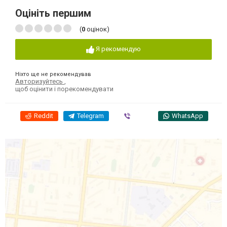
Оцініть першим
(
0
оцінок)
Я рекомендую
Ніхто ще не рекомендував
Авторизуйтесь
,
щоб оцінити і порекомендувати
Reddit
Telegram
Viber
WhatsApp