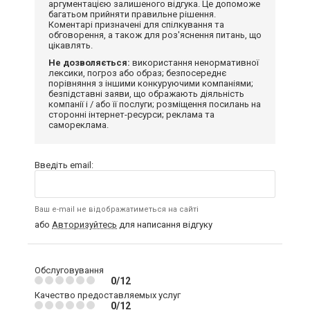
аргументацією залишеного відгука. Це допоможе
багатьом прийняти правильне рішення.
Коментарі призначені для спілкування та
обговорення, а також для роз'яснення питань, що
цікавлять.
Не дозволяється:
використання ненормативної
лексики, погроз або образ; безпосереднє
порівняння з іншими конкуруючими компаніями;
безпідставні заяви, що ображають діяльність
компанії і / або її послуги; розміщення посилань на
сторонні інтернет-ресурси; реклама та
самореклама.
Введіть email:
Ваш e-mail не відображатиметься на сайті
або
Авторизуйтесь
для написання відгуку
Обслуговування
0/12
Качество предоставляемых услуг
0/12