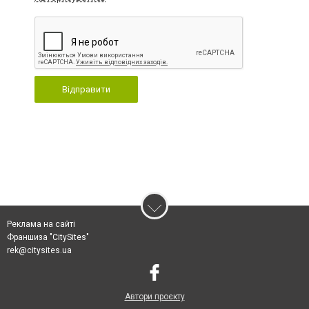
Відправити
Реклама на сайті
Франшиза "CitySites"
rek@citysites.ua
Автори проєкту