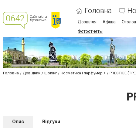
Головна
Но
Дозвілля
Афіша
Оголо
Фотоотчеты
Головна
Довідник
Шопінг
Косметика і парфумерія
PRESTIGE (ПР
P
Опис
Відгуки