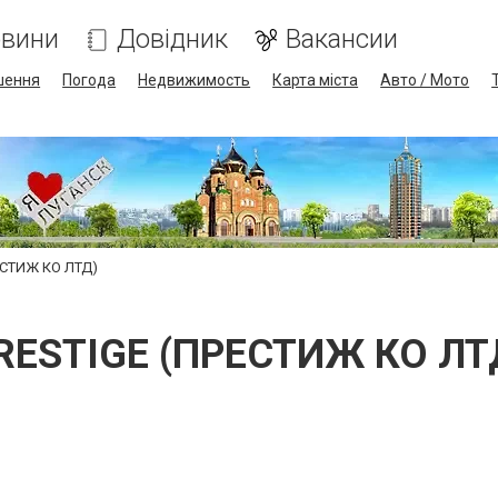
вини
Довідник
Вакансии
шення
Погода
Недвижимость
Карта міста
Авто / Мото
ЕСТИЖ КО ЛТД)
RESTIGE (ПРЕСТИЖ КО ЛТ