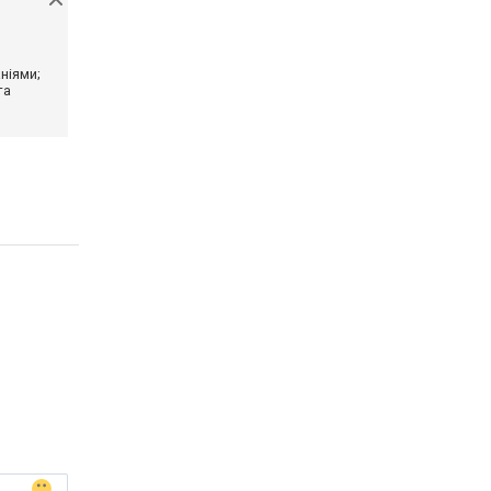
ніями;
та