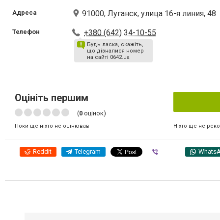
Адреса
91000, Луганск, улица 16-я линия, 48
Телефон
+380 (642) 34-10-55
Будь ласка, скажіть,
що дізналися номер
на сайті 0642.ua
Оцініть першим
(
0
оцінок)
Ніхто ще не рек
Поки ще ніхто не оцінював
Reddit
Telegram
Viber
Whats