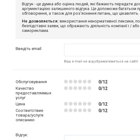
Відгук - це думка або оцінка людей, які бажають передати 
аргументацією залишеного відгука. Це допоможе багатьом пр
обговорення, а також для роз'яснення питань, що цікавлять.
Не дозволяється:
використання ненормативної лексики, по
безпідставні заяви, що ображають діяльність компанії і / або
самореклама.
Введіть email:
Ваш e-mail не відображатиметься на сайті
Обслуговування
0/12
Качество
0/12
предоставляемых
услуг
Цена
0/12
Соответствие
0/12
товара/услуги
описанию
Відгук: