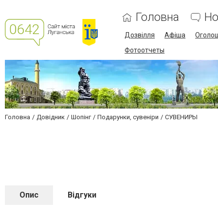
Головна
Но
Дозвілля
Афіша
Оголо
Фотоотчеты
Головна
Довідник
Шопінг
Подарунки, сувеніри
СУВЕНИРЫ
Опис
Відгуки