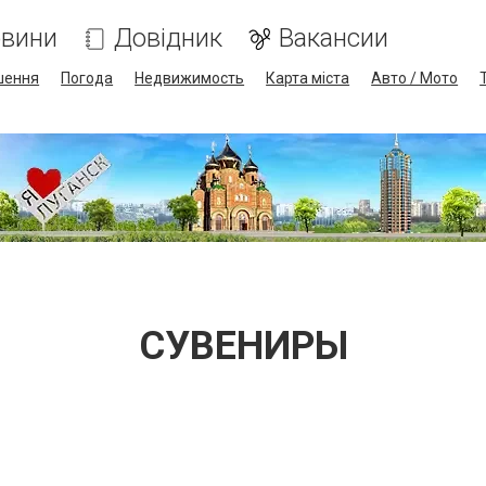
вини
Довідник
Вакансии
шення
Погода
Недвижимость
Карта міста
Авто / Мото
СУВЕНИРЫ