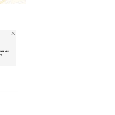
ніями;
та