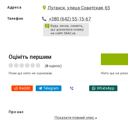
Адреса
Луганск, улица Советская, 65
Телефон
+380 (642) 55-15-67
Будь ласка, скажіть,
що дізналися номер
на сайті 0642.ua
Оцініть першим
(
0
оцінок)
Ніхто ще не рек
Поки ще ніхто не оцінював
Reddit
Telegram
Viber
WhatsApp
Про нас
Показати повний опис