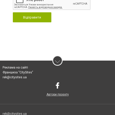
Відправити
Реклама на сайті
Франшиза "CitySites"
rek@citysites.ua
Автори проєкту
rek@citysites.ua