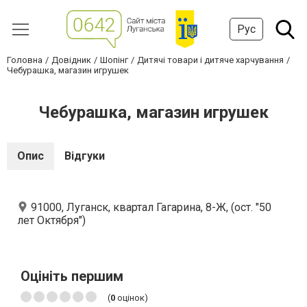
Рус
Головна
Довідник
Шопінг
Дитячі товари і дитяче харчування
Чебурашка, магазин игрушек
Чебурашка, магазин игрушек
Опис
Відгуки
91000, Луганск, квартал Гагарина, 8-Ж, (ост. "50
лет Октября")
Оцініть першим
(
0
оцінок)