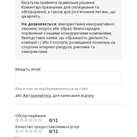
багатьом прийняти правильне рішення.
Коментарі призначені для спілкування та
обговорення, а також для роз'яснення питань, що
цікавлять.
Не дозволяється:
використання ненормативної
лексики, погроз або образ; безпосереднє
порівняння з іншими конкуруючими компаніями;
безпідставні заяви, що ображають діяльність
компанії і / або її послуги; розміщення посилань на
сторонні інтернет-ресурси; реклама та
самореклама.
Введіть email:
Ваш e-mail не відображатиметься на сайті
або
Авторизуйтесь
для написання відгуку
Обслуговування
0/12
Качество предоставляемых услуг
0/12