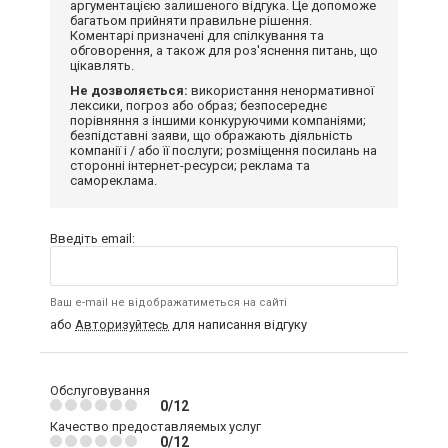
аргументацією залишеного відгука. Це допоможе
багатьом прийняти правильне рішення.
Коментарі призначені для спілкування та
обговорення, а також для роз'яснення питань, що
цікавлять.
Не дозволяється:
використання ненормативної
лексики, погроз або образ; безпосереднє
порівняння з іншими конкуруючими компаніями;
безпідставні заяви, що ображають діяльність
компанії і / або її послуги; розміщення посилань на
сторонні інтернет-ресурси; реклама та
самореклама.
Введіть email:
Ваш e-mail не відображатиметься на сайті
або
Авторизуйтесь
для написання відгуку
Обслуговування
0/12
Качество предоставляемых услуг
0/12