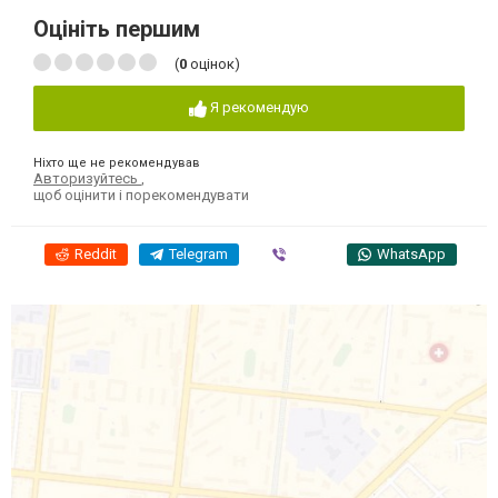
Оцініть першим
(
0
оцінок)
Я рекомендую
Ніхто ще не рекомендував
Авторизуйтесь
,
щоб оцінити і порекомендувати
Reddit
Telegram
Viber
WhatsApp