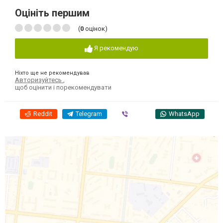
Оцініть першим
(
0
оцінок)
Я рекомендую
Ніхто ще не рекомендував
Авторизуйтесь
,
щоб оцінити і порекомендувати
Reddit
Telegram
Viber
WhatsApp