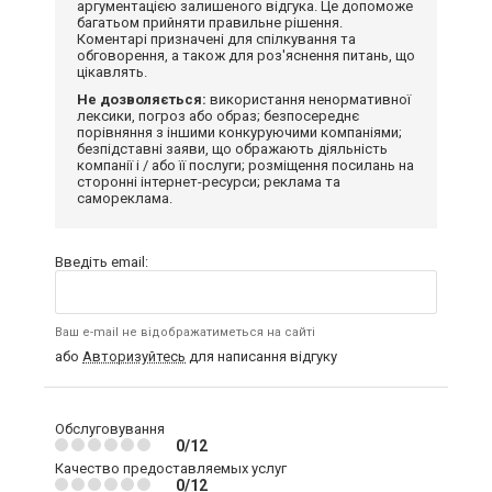
аргументацією залишеного відгука. Це допоможе
багатьом прийняти правильне рішення.
Коментарі призначені для спілкування та
обговорення, а також для роз'яснення питань, що
цікавлять.
Не дозволяється:
використання ненормативної
лексики, погроз або образ; безпосереднє
порівняння з іншими конкуруючими компаніями;
безпідставні заяви, що ображають діяльність
компанії і / або її послуги; розміщення посилань на
сторонні інтернет-ресурси; реклама та
самореклама.
Введіть email:
Ваш e-mail не відображатиметься на сайті
або
Авторизуйтесь
для написання відгуку
Обслуговування
0/12
Качество предоставляемых услуг
0/12