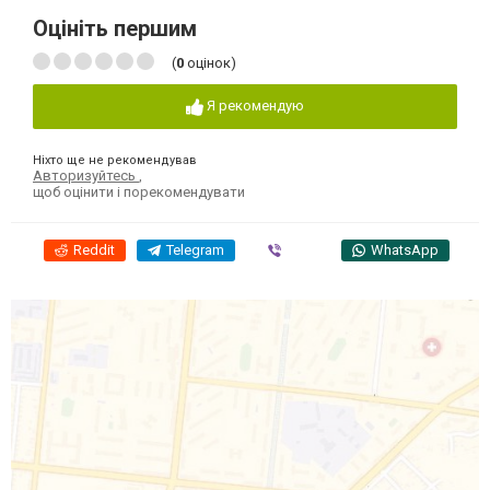
Оцініть першим
(
0
оцінок)
Я рекомендую
Ніхто ще не рекомендував
Авторизуйтесь
,
щоб оцінити і порекомендувати
Reddit
Telegram
Viber
WhatsApp