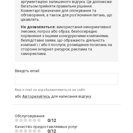
аргументацією залишеного відгука. Це допоможе
багатьом прийняти правильне рішення.
Коментарі призначені для спілкування та
обговорення, а також для роз'яснення питань, що
цікавлять.
Не дозволяється:
використання ненормативної
лексики, погроз або образ; безпосереднє
порівняння з іншими конкуруючими компаніями;
безпідставні заяви, що ображають діяльність
компанії і / або її послуги; розміщення посилань на
сторонні інтернет-ресурси; реклама та
самореклама.
Введіть email:
Ваш e-mail не відображатиметься на сайті
або
Авторизуйтесь
для написання відгуку
Обслуговування
0/12
Качество предоставляемых услуг
0/12