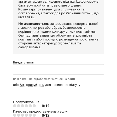
аргументацією залишеного відгука. Це допоможе
багатьом прийняти правильне рішення.
Коментарі призначені для спілкування та
обговорення, а також для роз'яснення питань, що
цікавлять.
Не дозволяється:
використання ненормативної
лексики, погроз або образ; безпосереднє
порівняння з іншими конкуруючими компаніями;
безпідставні заяви, що ображають діяльність
компанії і / або її послуги; розміщення посилань на
сторонні інтернет-ресурси; реклама та
самореклама.
Введіть email:
Ваш e-mail не відображатиметься на сайті
або
Авторизуйтесь
для написання відгуку
Обслуговування
0/12
Качество предоставляемых услуг
0/12