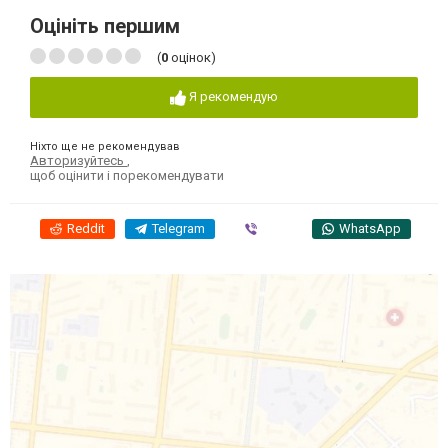
Оцініть першим
(
0
оцінок)
Я рекомендую
Ніхто ще не рекомендував
Авторизуйтесь
,
щоб оцінити і порекомендувати
Reddit
Telegram
Viber
WhatsApp