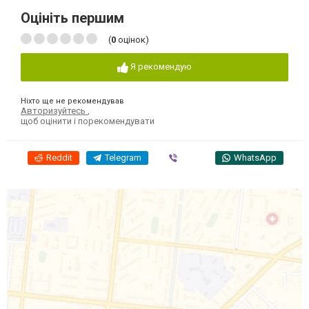
Оцініть першим
(
0
оцінок)
Я рекомендую
Ніхто ще не рекомендував
Авторизуйтесь
,
щоб оцінити і порекомендувати
Reddit
Telegram
Viber
WhatsApp