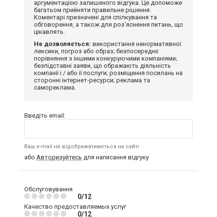
аргументацією залишеного відгука. Це допоможе
багатьом прийняти правильне рішення.
Коментарі призначені для спілкування та
обговорення, а також для роз'яснення питань, що
цікавлять.
Не дозволяється:
використання ненормативної
лексики, погроз або образ; безпосереднє
порівняння з іншими конкуруючими компаніями;
безпідставні заяви, що ображають діяльність
компанії і / або її послуги; розміщення посилань на
сторонні інтернет-ресурси; реклама та
самореклама.
Введіть email:
Ваш e-mail не відображатиметься на сайті
або
Авторизуйтесь
для написання відгуку
Обслуговування
0/12
Качество предоставляемых услуг
0/12