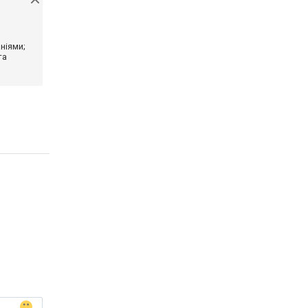
ніями;
та