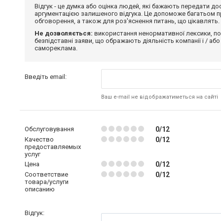
Відгук - це думка або оцінка людей, які бажають передати 
аргументацією залишеного відгука. Це допоможе багатьом пр
обговорення, а також для роз'яснення питань, що цікавлять.
Не дозволяється:
використання ненормативної лексики, по
безпідставні заяви, що ображають діяльність компанії і / або
самореклама.
Введіть email:
Ваш e-mail не відображатиметься на сайті
Обслуговування
0/12
Качество
0/12
предоставляемых
услуг
Цена
0/12
Соответствие
0/12
товара/услуги
описанию
Відгук: