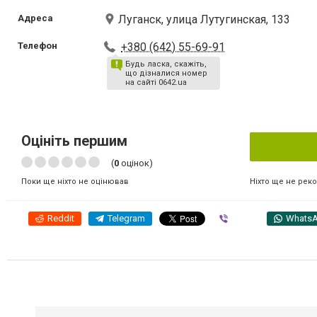
Адреса
Луганск, улица Лутугинская, 133
Телефон
+380 (642) 55-69-91
Будь ласка, скажіть,
що дізналися номер
на сайті 0642.ua
Оцініть першим
(
0
оцінок)
Ніхто ще не рек
Поки ще ніхто не оцінював
Reddit
Telegram
Viber
Whats