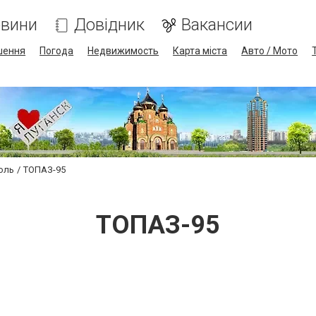
вини
Довідник
Вакансии
шення
Погода
Недвижимость
Карта міста
Авто / Мото
оль
ТОПАЗ-95
ТОПАЗ-95