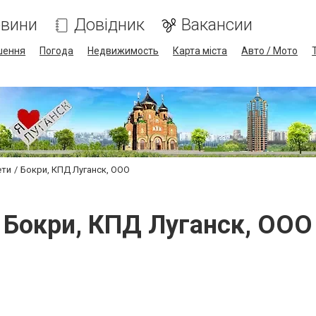
вини
Довідник
Вакансии
шення
Погода
Недвижимость
Карта міста
Авто / Мото
ети
Бокри, КПД Луганск, ООО
Бокри, КПД Луганск, ООО