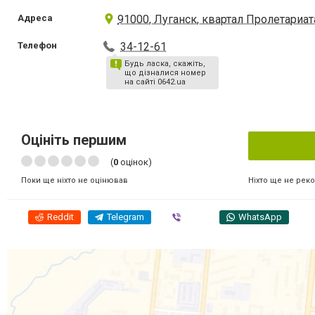
Адреса
91000, Луганск, квартал Пролетариат
Телефон
34-12-61
Будь ласка, скажіть,
що дізналися номер
на сайті 0642.ua
Оцініть першим
(
0
оцінок)
Ніхто ще не рек
Поки ще ніхто не оцінював
Reddit
Telegram
Viber
WhatsApp