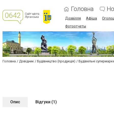
Головна
Но
Дозвілля
Афіша
Оголо
Фотоотчеты
Головна
Довідник
Будівництво (продукція)
Будівельні супермарк
Опис
Відгуки (1)