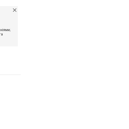
ніями;
та