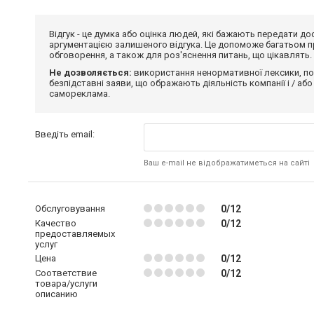
Відгук - це думка або оцінка людей, які бажають передати 
аргументацією залишеного відгука. Це допоможе багатьом пр
обговорення, а також для роз'яснення питань, що цікавлять.
Не дозволяється:
використання ненормативної лексики, по
безпідставні заяви, що ображають діяльність компанії і / або
самореклама.
Введіть email:
Ваш e-mail не відображатиметься на сайті
Обслуговування
0/12
Качество
0/12
предоставляемых
услуг
Цена
0/12
Соответствие
0/12
товара/услуги
описанию