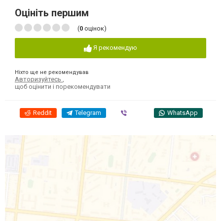
Оцініть першим
(
0
оцінок)
Я рекомендую
Ніхто ще не рекомендував
Авторизуйтесь
,
щоб оцінити і порекомендувати
Reddit
Telegram
Viber
WhatsApp