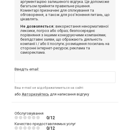
аргументацією залишеного відгука. Це допоможе
багатьом прийняти правильне рішення.
Коментарі призначені для спілкування та
обговорення, а також для роз'яснення питань, що
цікавлять.
Не дозволяється:
використання ненормативної
лексики, погроз або образ; безпосереднє
порівняння з іншими конкуруючими компаніями;
безпідставні заяви, що ображають діяльність
компанії і / або її послуги; розміщення посилань на
сторонні інтернет-ресурси; реклама та
самореклама.
Введіть email:
Ваш e-mail не відображатиметься на сайті
або
Авторизуйтесь
для написання відгуку
Обслуговування
0/12
Качество предоставляемых услуг
0/12