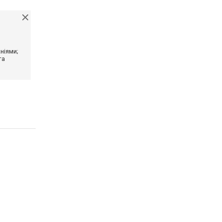
ніями;
та