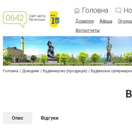
Головна
Но
Дозвілля
Афіша
Оголо
Фотоотчеты
Головна
Довідник
Будівництво (продукція)
Будівельні супермарк
В
Опис
Відгуки