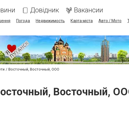
вини
Довідник
Вакансии
шення
Погода
Недвижимость
Карта міста
Авто / Мото
ети
Восточный, Восточный, ООО
осточный, Восточный, О