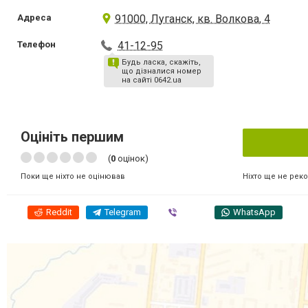
Адреса
91000, Луганск, кв. Волкова, 4
Телефон
41-12-95
Будь ласка, скажіть,
що дізналися номер
на сайті 0642.ua
Оцініть першим
(
0
оцінок)
Ніхто ще не рек
Поки ще ніхто не оцінював
Reddit
Telegram
Viber
WhatsApp