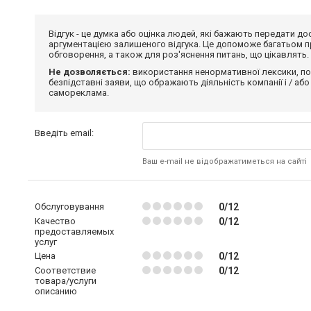
Відгук - це думка або оцінка людей, які бажають передати 
аргументацією залишеного відгука. Це допоможе багатьом пр
обговорення, а також для роз'яснення питань, що цікавлять.
Не дозволяється:
використання ненормативної лексики, по
безпідставні заяви, що ображають діяльність компанії і / або
самореклама.
Введіть email:
Ваш e-mail не відображатиметься на сайті
Обслуговування
0/12
Качество
0/12
предоставляемых
услуг
Цена
0/12
Соответствие
0/12
товара/услуги
описанию