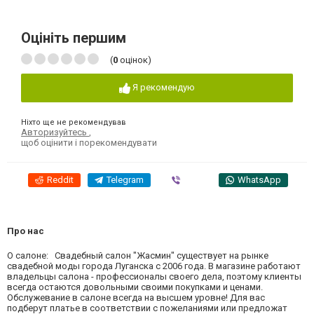
Оцініть першим
(
0
оцінок)
Я рекомендую
Ніхто ще не рекомендував
Авторизуйтесь
,
щоб оцінити і порекомендувати
Reddit
Telegram
Viber
WhatsApp
Про нас
О салоне: Свадебный салон "Жасмин" существует на рынке
свадебной моды города Луганска с 2006 года. В магазине работают
владельцы салона - профессионалы своего дела, поэтому клиенты
всегда остаются довольными своими покупками и ценами.
Обслужевание в салоне всегда на высшем уровне! Для вас
подберут платье в соответствии с пожеланиями или предложат