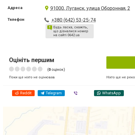
Адреса
91000, Луганск, улица Оборонная, 2
Телефон
+380 (642) 53-25-74
Будь ласка, скажіть,
що дізналися номер
на сайті 0642.ua
Оцініть першим
(
0
оцінок)
Ніхто ще не рек
Поки ще ніхто не оцінював
Reddit
Telegram
Viber
WhatsApp