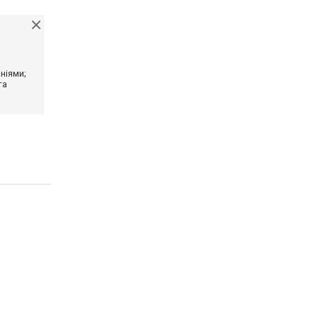
ніями;
та