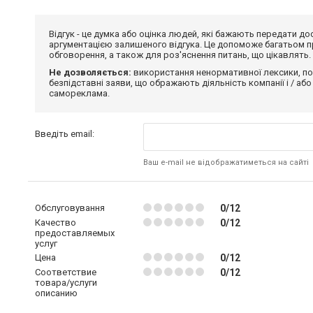
Відгук - це думка або оцінка людей, які бажають передати 
аргументацією залишеного відгука. Це допоможе багатьом пр
обговорення, а також для роз'яснення питань, що цікавлять.
Не дозволяється:
використання ненормативної лексики, по
безпідставні заяви, що ображають діяльність компанії і / або
самореклама.
Введіть email:
Ваш e-mail не відображатиметься на сайті
Обслуговування
0/12
Качество
0/12
предоставляемых
услуг
Цена
0/12
Соответствие
0/12
товара/услуги
описанию