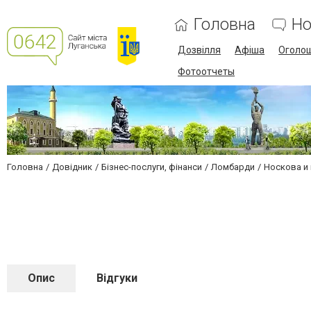
Головна
Но
Дозвілля
Афіша
Оголо
Фотоотчеты
Головна
Довідник
Бізнес-послуги, фінанси
Ломбарди
Носкова и
Опис
Відгуки