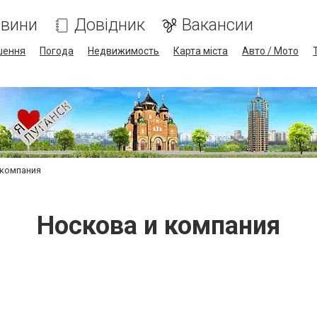
вини
Довідник
Вакансии
шення
Погода
Недвижимость
Карта міста
Авто / Мото
 компания
Носкова и компания