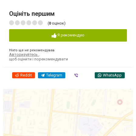
Оцініть першим
(
0
оцінок)
Я рекомендую
Ніхто ще не рекомендував
Авторизуйтесь
,
щоб оцінити і порекомендувати
Reddit
Telegram
Viber
WhatsApp