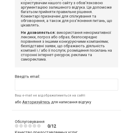
користувачам нашого сайту з обов'язковою
аргументацією залишеного відгука. Це допоможе
багатьом прийняти правильне рішення.
Коментарі призначені для спілкування та
обговорення, а також для роз'яснення питань, що
цікавлять.
Не дозволяється:
використання ненормативної
лексики, погроз або образ; безпосереднє
порівняння з іншими конкуруючими компаніями;
безпідставні заяви, що ображають діяльність
компанії і / або її послуги; розміщення посилань на
сторонні інтернет-ресурси; реклама та
самореклама.
Введіть email:
Ваш e-mail не відображатиметься на сайті
або
Авторизуйтесь
для написання відгуку
Обслуговування
0/12
Качество предоставляемых услуг