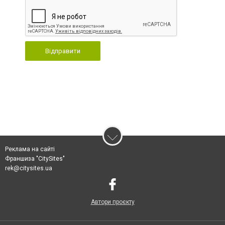
Відправити
Реклама на сайті
Франшиза "CitySites"
rek@citysites.ua
Автори проєкту