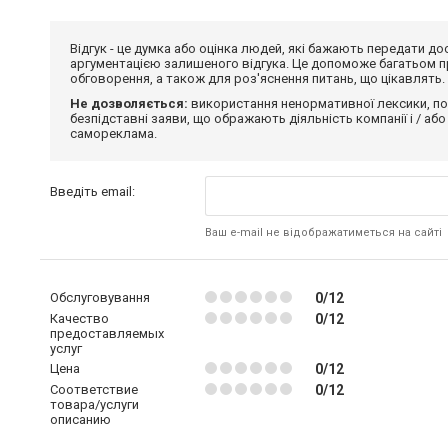
Відгук - це думка або оцінка людей, які бажають передати 
аргументацією залишеного відгука. Це допоможе багатьом пр
обговорення, а також для роз'яснення питань, що цікавлять.
Не дозволяється:
використання ненормативної лексики, по
безпідставні заяви, що ображають діяльність компанії і / або
самореклама.
Введіть email:
Ваш e-mail не відображатиметься на сайті
Обслуговування
0/12
Качество
0/12
предоставляемых
услуг
Цена
0/12
Соответствие
0/12
товара/услуги
описанию