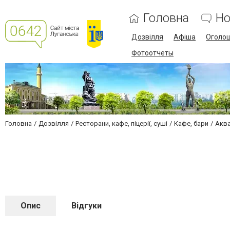
Головна
Но
Дозвілля
Афіша
Оголо
Фотоотчеты
Головна
Дозвілля
Ресторани, кафе, піцерії, суші
Кафе, бари
Акв
Опис
Відгуки