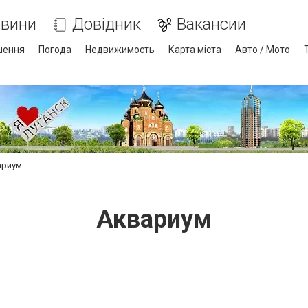
вини
Довідник
Вакансии
шення
Погода
Недвижимость
Карта міста
Авто / Мото
ариум
Аквариум