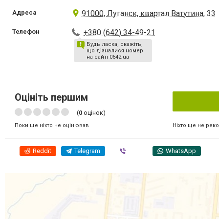
Адреса
91000, Луганск, квартал Ватутина, 33
Телефон
+380 (642) 34-49-21
Будь ласка, скажіть,
що дізналися номер
на сайті 0642.ua
Оцініть першим
(
0
оцінок)
Ніхто ще не рек
Поки ще ніхто не оцінював
Reddit
Telegram
Viber
WhatsApp