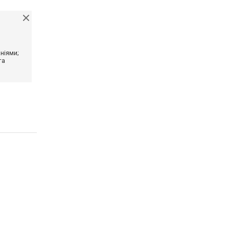
ніями;
та