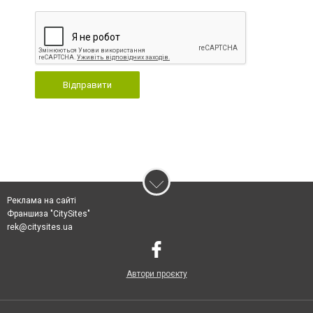
Відправити
Реклама на сайті
Франшиза "CitySites"
rek@citysites.ua
Автори проєкту