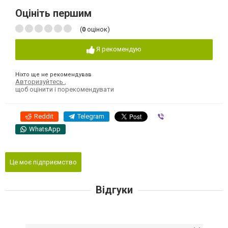
Оцініть першим
(
0
оцінок)
Я рекомендую
Ніхто ще не рекомендував
Авторизуйтесь
,
щоб оцінити і порекомендувати
Reddit
Telegram
Viber
WhatsApp
Це моє підприємство
Відгуки