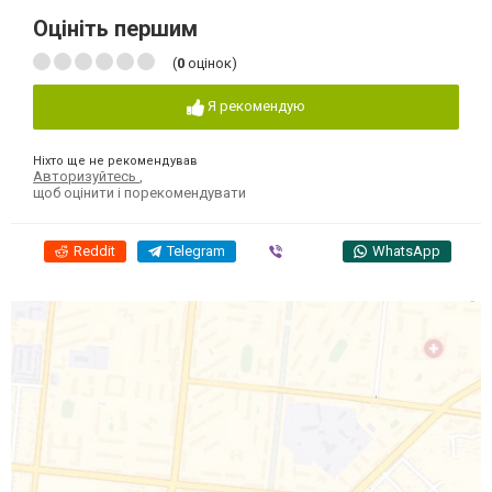
Оцініть першим
(
0
оцінок)
Я рекомендую
Ніхто ще не рекомендував
Авторизуйтесь
,
щоб оцінити і порекомендувати
Reddit
Telegram
Viber
WhatsApp