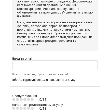
аргументацією залишеного відгука. Це допоможе
багатьом прийняти правильне рішення.
Коментарі призначені для спілкування та
обговорення, а також для роз'яснення питань, що
цікавлять.
Не дозволяється:
використання ненормативної
лексики, погроз або образ; безпосереднє
порівняння з іншими конкуруючими компаніями;
безпідставні заяви, що ображають діяльність
компанії і / або її послуги; розміщення посилань на
сторонні інтернет-ресурси; реклама та
самореклама.
Введіть email:
Ваш e-mail не відображатиметься на сайті
або
Авторизуйтесь
для написання відгуку
Обслуговування
0/12
Качество предоставляемых услуг
0/12