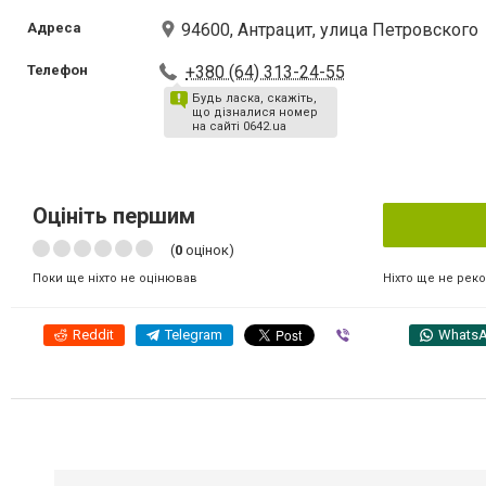
Адреса
94600, Антрацит, улица Петровского
Телефон
+380 (64) 313-24-55
Будь ласка, скажіть,
що дізналися номер
на сайті 0642.ua
Оцініть першим
(
0
оцінок)
Ніхто ще не рек
Поки ще ніхто не оцінював
Reddit
Telegram
Viber
Whats