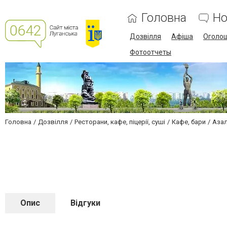
Головна
Но
Дозвілля
Афіша
Оголо
Фотоотчеты
Головна
Дозвілля
Ресторани, кафе, піцерії, суші
Кафе, бари
Аза
Опис
Відгуки