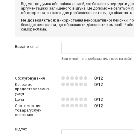
Відгук - це думка або оцінка людей, які бажають передати 
аргументацією залишеного відгука. Це допоможе багатьом пр
обговорення, а також для роз'яснення питань, що цікавлять.
Не дозволяється:
використання ненормативної лексики, по
безпідставні заяви, що ображають діяльність компанії і / або
самореклама.
Введіть email:
Ваш e-mail не відображатиметься на сайті
Обслуговування
0/12
Качество
0/12
предоставляемых
услуг
Цена
0/12
Соответствие
0/12
товара/услуги
описанию
Відгук: