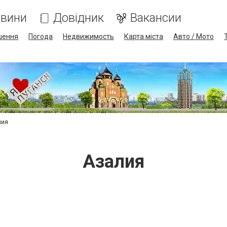
вини
Довідник
Вакансии
шення
Погода
Недвижимость
Карта міста
Авто / Мото
лия
Азалия