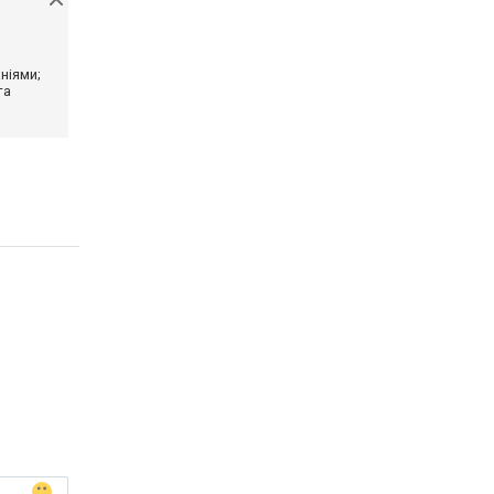
ніями;
та