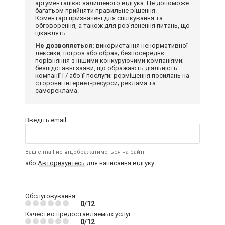
аргументацією залишеного відгука. Це допоможе
багатьом прийняти правильне рішення.
Коментарі призначені для спілкування та
обговорення, а також для роз'яснення питань, що
цікавлять.
Не дозволяється:
використання ненормативної
лексики, погроз або образ; безпосереднє
порівняння з іншими конкуруючими компаніями;
безпідставні заяви, що ображають діяльність
компанії і / або її послуги; розміщення посилань на
сторонні інтернет-ресурси; реклама та
самореклама.
Введіть email:
Ваш e-mail не відображатиметься на сайті
або
Авторизуйтесь
для написання відгуку
Обслуговування
0/12
Качество предоставляемых услуг
0/12