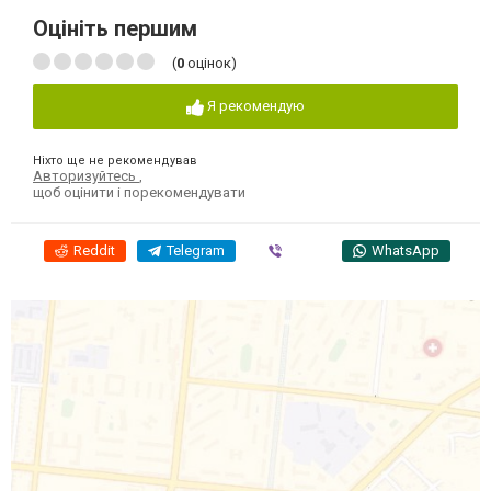
Оцініть першим
(
0
оцінок)
Я рекомендую
Ніхто ще не рекомендував
Авторизуйтесь
,
щоб оцінити і порекомендувати
Reddit
Telegram
Viber
WhatsApp