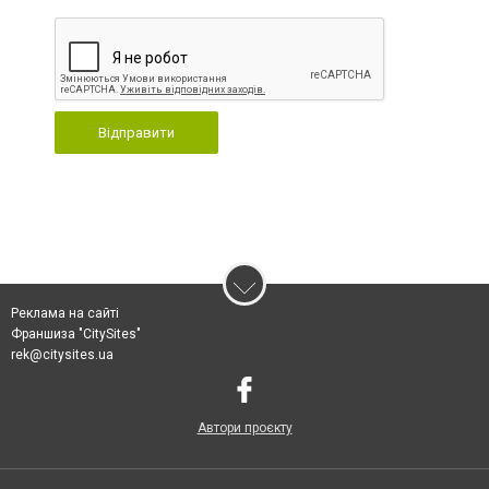
Відправити
Реклама на сайті
Франшиза "CitySites"
rek@citysites.ua
Автори проєкту