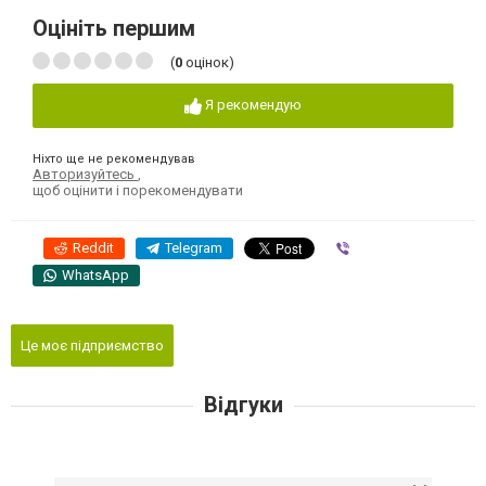
Оцініть першим
(
0
оцінок)
Я рекомендую
Ніхто ще не рекомендував
Авторизуйтесь
,
щоб оцінити і порекомендувати
Reddit
Telegram
Viber
WhatsApp
Це моє підприємство
Відгуки