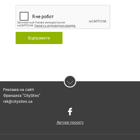
Відправити
Реклама на сайті
Франшиза "CitySites"
rek@citysites.ua
Автори проєкту