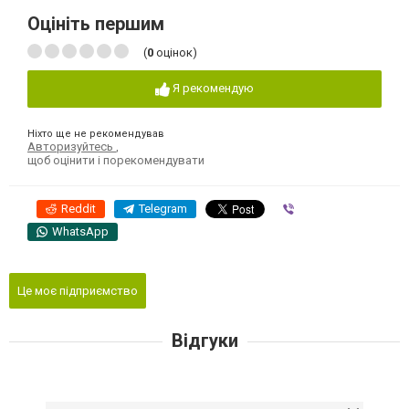
Оцініть першим
(
0
оцінок)
Я рекомендую
Ніхто ще не рекомендував
Авторизуйтесь
,
щоб оцінити і порекомендувати
Reddit
Telegram
Viber
WhatsApp
Це моє підприємство
Відгуки