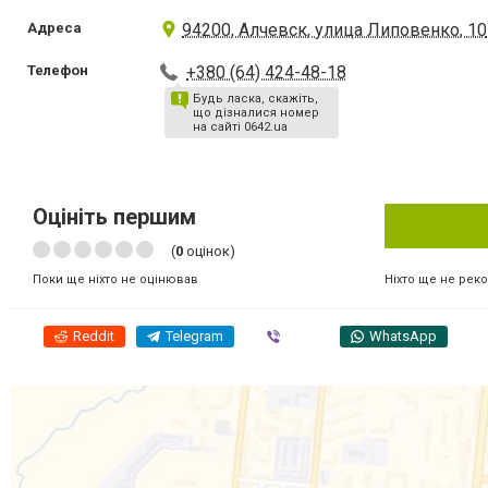
Адреса
94200, Алчевск, улица Липовенко, 10
Телефон
+380 (64) 424-48-18
Будь ласка, скажіть,
що дізналися номер
на сайті 0642.ua
Оцініть першим
(
0
оцінок)
Ніхто ще не рек
Поки ще ніхто не оцінював
Reddit
Telegram
Viber
WhatsApp