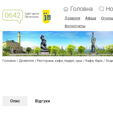
Головна
Но
Дозвілля
Афіша
Оголо
Фотоотчеты
Головна
Дозвілля
Ресторани, кафе, піцерії, суші
Кафе, бари
Зод
Опис
Відгуки