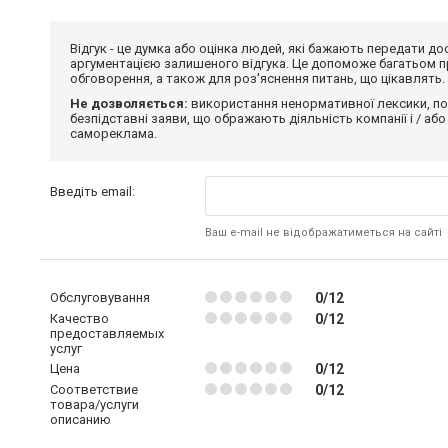
Відгук - це думка або оцінка людей, які бажають передати 
аргументацією залишеного відгука. Це допоможе багатьом пр
обговорення, а також для роз'яснення питань, що цікавлять.
Не дозволяється:
використання ненормативної лексики, по
безпідставні заяви, що ображають діяльність компанії і / або
самореклама.
Введіть email:
Ваш e-mail не відображатиметься на сайті
Обслуговування
0/12
Качество
0/12
предоставляемых
услуг
Цена
0/12
Соответствие
0/12
товара/услуги
описанию