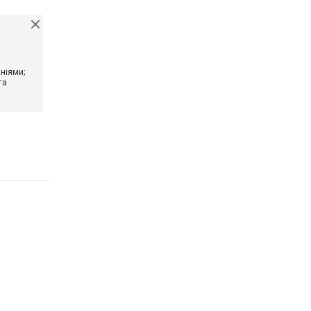
ніями;
та