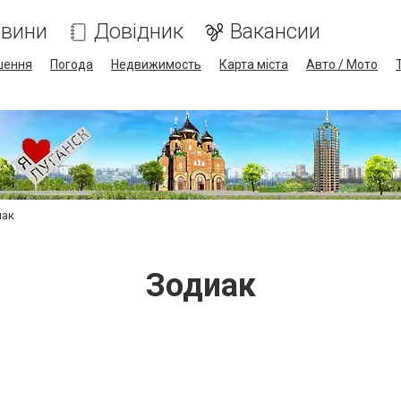
вини
Довідник
Вакансии
шення
Погода
Недвижимость
Карта міста
Авто / Мото
иак
Зодиак