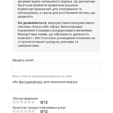
аргументацією залишеного відгука. Це допоможе
багатьом прийняти правильне рішення.
Коментарі призначені для спілкування та
обговорення, а також для роз'яснення питань, що
цікавлять.
Не дозволяється:
використання ненормативної
лексики, погроз або образ; безпосереднє
порівняння з іншими конкуруючими компаніями;
безпідставні заяви, що ображають діяльність
компанії і / або її послуги; розміщення посилань на
сторонні інтернет-ресурси; реклама та
самореклама.
Введіть email:
Ваш e-mail не відображатиметься на сайті
або
Авторизуйтесь
для написання відгуку
Обслуговування
0/12
Качество предоставляемых услуг
0/12