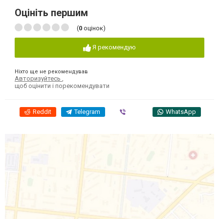
Оцініть першим
(
0
оцінок)
Я рекомендую
Ніхто ще не рекомендував
Авторизуйтесь
,
щоб оцінити і порекомендувати
Reddit
Telegram
Viber
WhatsApp