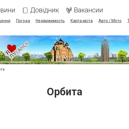
вини
Довідник
Вакансии
шення
Погода
Недвижимость
Карта міста
Авто / Мото
ита
Орбита