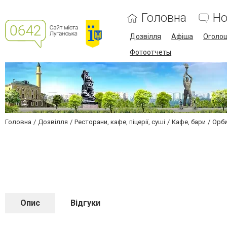
Головна
Но
Дозвілля
Афіша
Оголо
Фотоотчеты
Головна
Дозвілля
Ресторани, кафе, піцерії, суші
Кафе, бари
Орб
Опис
Відгуки