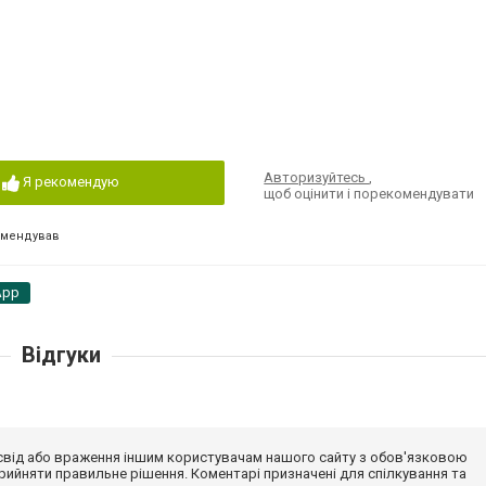
Авторизуйтесь
,
Я рекомендую
щоб оцінити і порекомендувати
омендував
App
Відгуки
досвід або враження іншим користувачам нашого сайту з обов'язковою
ийняти правильне рішення. Коментарі призначені для спілкування та