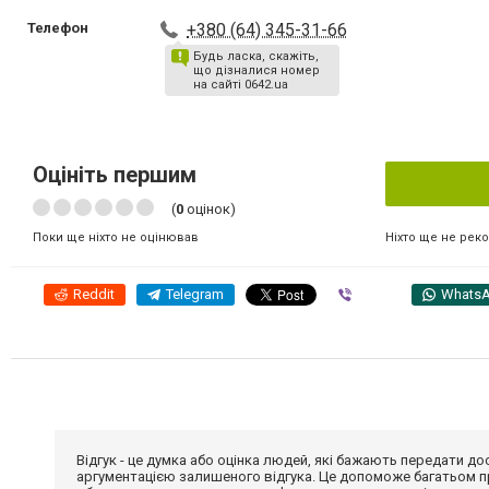
Телефон
+380 (64) 345-31-66
Будь ласка, скажіть,
що дізналися номер
на сайті 0642.ua
Оцініть першим
(
0
оцінок)
Ніхто ще не рек
Поки ще ніхто не оцінював
Reddit
Telegram
Viber
Whats
Відгук - це думка або оцінка людей, які бажають передати 
аргументацією залишеного відгука. Це допоможе багатьом пр