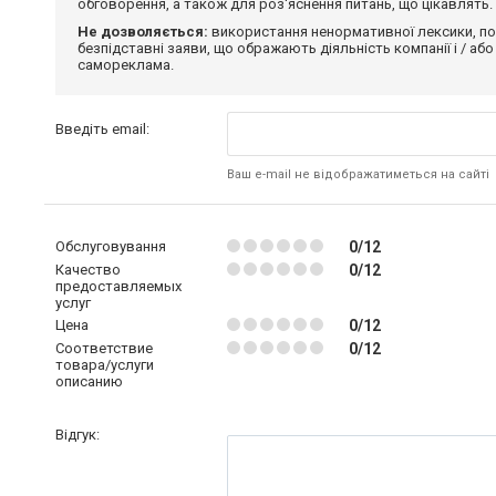
обговорення, а також для роз'яснення питань, що цікавлять.
Не дозволяється:
використання ненормативної лексики, по
безпідставні заяви, що ображають діяльність компанії і / або
самореклама.
Введіть email:
Ваш e-mail не відображатиметься на сайті
Обслуговування
0/12
Качество
0/12
предоставляемых
услуг
Цена
0/12
Соответствие
0/12
товара/услуги
описанию
Відгук: