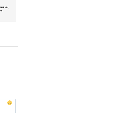
ніями;
та