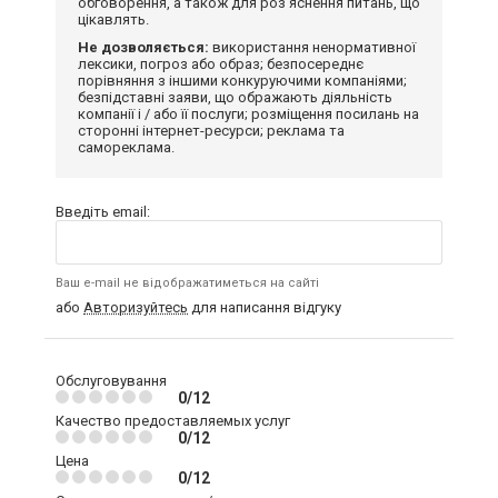
обговорення, а також для роз'яснення питань, що
цікавлять.
Не дозволяється:
використання ненормативної
лексики, погроз або образ; безпосереднє
порівняння з іншими конкуруючими компаніями;
безпідставні заяви, що ображають діяльність
компанії і / або її послуги; розміщення посилань на
сторонні інтернет-ресурси; реклама та
самореклама.
Введіть email:
Ваш e-mail не відображатиметься на сайті
або
Авторизуйтесь
для написання відгуку
Обслуговування
0/12
Качество предоставляемых услуг
0/12
Цена
0/12